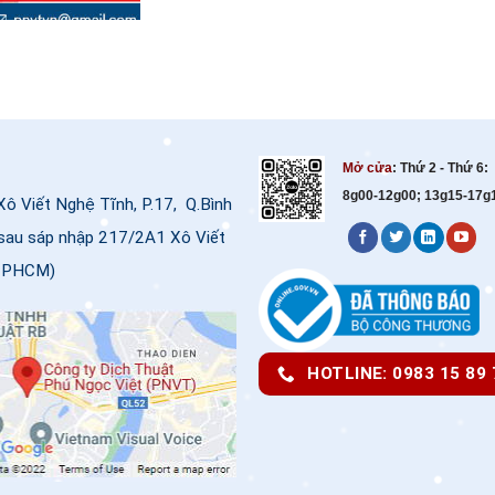
Mở cửa
: Thứ 2 - Thứ 6:
8g00-12g00; 13g15-17g
 Viết Nghệ Tĩnh, P.17, Q.Bình
sau sáp nhập 217/2A1 Xô Viết
, TPHCM)
HOTLINE: 0983 15 89 