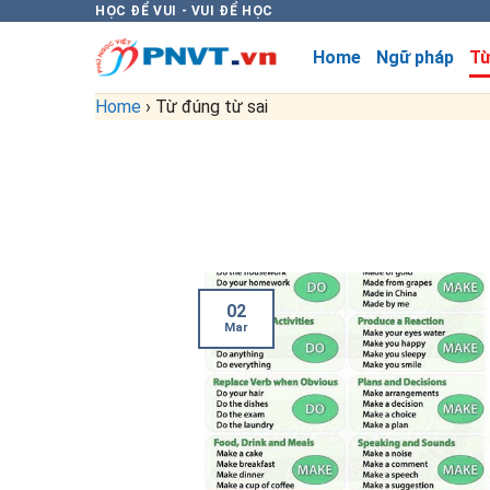
Skip
HỌC ĐỂ VUI - VUI ĐỂ HỌC
to
Home
Ngữ pháp
Từ
content
Home
›
Từ đúng từ sai
02
Mar