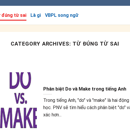
 đúng từ sai
Là gì
VBPL song ngữ
CATEGORY ARCHIVES:
TỪ ĐÚNG TỪ SAI
Phân biệt Do và Make trong tiếng Anh
Trong tiếng Anh, "do" và "make" là hai độn
học. PNV sẽ tìm hiểu cách phân biệt "do" v
xác hơn...